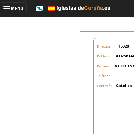
iglesias.de
Coruña
.es
MENU
Toggle
navigation
15320
Dirección
As Pontes
Población
A CORUÑ
Provincia
Teléfono
Católica
Confesión