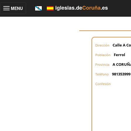
iglesias.de
Coruña
.es
MENU
Toggle
navigation
Calle A C
Dirección
Ferrol
Población
A CORUÑ
Provincia
981353999
Teléfono
Confesión