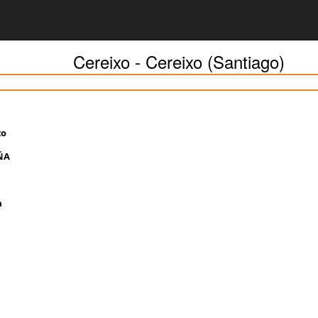
Cereixo - Cereixo (Santiago)
zo
ÑA
a