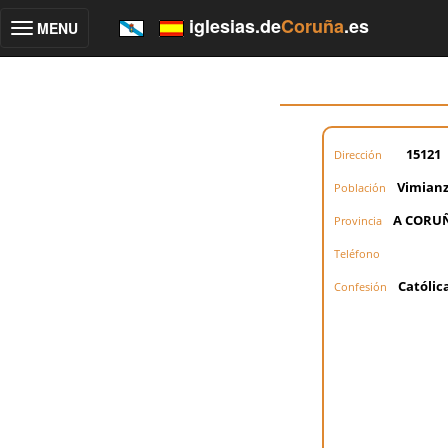
iglesias.de
Coruña
.es
MENU
Toggle
navigation
15121
Dirección
Vimian
Población
A CORU
Provincia
Teléfono
Católic
Confesión